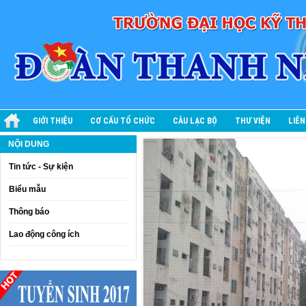
GIỚI THIỆU
CƠ CẤU TỔ CHỨC
CÂU LẠC BỘ
THƯ VIỆN
LIÊN
NỘI DUNG
Tin tức - Sự kiện
Biểu mẫu
Thông báo
Lao động công ích