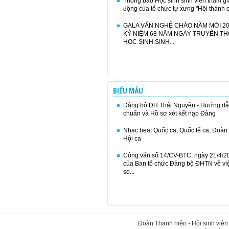
Thông báo Học sinh sinh viên tham gi
động của tổ chức tự xưng "Hội thánh c.
GALA VĂN NGHỆ CHÀO NĂM MỚI 20
KỶ NIỆM 68 NĂM NGÀY TRUYỀN T
HỌC SINH SINH...
BIỂU MẪU
Đảng bộ ĐH Thái Nguyên - Hướng dẫ
chuẩn và Hồ sơ xét kết nạp Đảng
Nhạc beat Quốc ca, Quốc tế ca, Đoàn 
Hội ca
Công văn số 14/CV-BTC, ngày 21/4/2
của Ban tổ chức Đảng bộ ĐHTN về việ
so...
Đoàn Thanh niên - Hội sinh viê