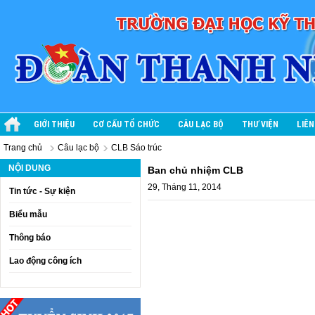
GIỚI THIỆU
CƠ CẤU TỔ CHỨC
CÂU LẠC BỘ
THƯ VIỆN
LIÊN
Trang chủ
Câu lạc bộ
CLB Sáo trúc
NỘI DUNG
Ban chủ nhiệm CLB
29, Tháng 11, 2014
Tin tức - Sự kiện
Biểu mẫu
Thông báo
Lao động công ích