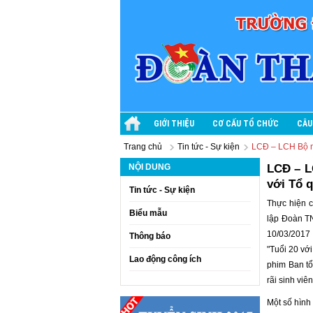
GIỚI THIỆU
CƠ CẤU TỔ CHỨC
CÂU
Trang chủ
Tin tức - Sự kiện
LCĐ – LCH Bộ môn
NỘI DUNG
LCĐ – LC
với Tổ 
Tin tức - Sự kiện
Thực hiện 
Biểu mẫu
lập Đoàn T
10/03/2017 LC
Thông báo
"Tuổi 20 vớ
Lao động công ích
phim Ban tổ 
rãi sinh viên
Một số hình