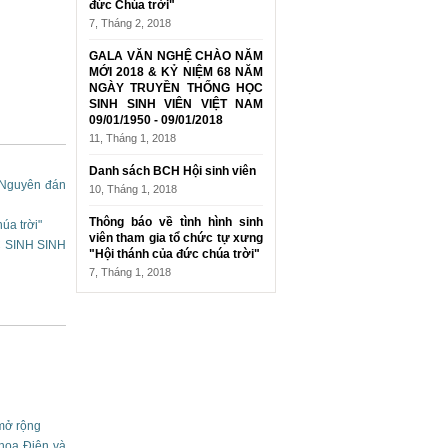
đức Chúa trời"
7, Tháng 2, 2018
GALA VĂN NGHỆ CHÀO NĂM
MỚI 2018 & KỶ NIỆM 68 NĂM
NGÀY TRUYỀN THỐNG HỌC
SINH SINH VIÊN VIỆT NAM
09/01/1950 - 09/01/2018
11, Tháng 1, 2018
Danh sách BCH Hội sinh viên
t Nguyên đán
10, Tháng 1, 2018
Thông báo về tình hình sinh
úa trời"
viên tham gia tổ chức tự xưng
 SINH SINH
"Hội thánh của đức chúa trời"
7, Tháng 1, 2018
mở rộng
hoa Điện và