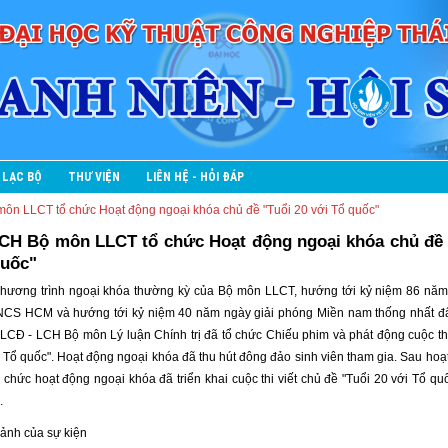
 LẠC BỘ
THƯ VIỆN
LIÊN HỆ - HỎI ĐÁP
 LLCT tổ chức Hoạt động ngoại khóa chủ đề "Tuổi 20 với Tổ quốc"
H Bộ môn LLCT tổ chức Hoạt động ngoại khóa chủ đề 
quốc"
chương trình ngoại khóa thường kỳ của Bộ môn LLCT, hướng tới kỷ niệm 86 năm
NCS HCM và hướng tới kỷ niệm 40 năm ngày giải phóng Miền nam thống nhất đấ
Đ - LCH Bộ môn Lý luận Chính trị đã tổ chức Chiếu phim và phát động cuộc thi 
i Tổ quốc". Hoạt động ngoại khóa đã thu hút đông đảo sinh viên tham gia. Sau hoạ
chức hoạt động ngoại khóa đã triển khai cuộc thi viết chủ đề "Tuổi 20 với Tổ quô
.
 ảnh của sự kiện