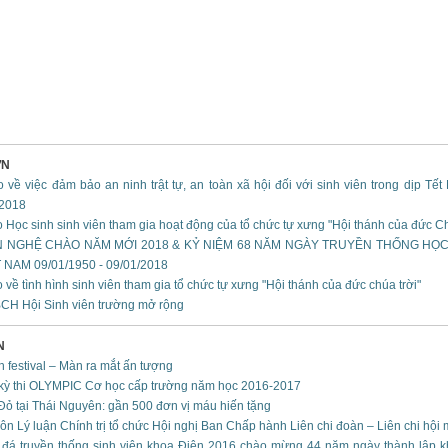
ƠN
 về việc đảm bảo an ninh trật tự, an toàn xã hội đối với sinh viên trong dịp Tế
 2018
 Học sinh sinh viên tham gia hoạt động của tổ chức tự xưng "Hội thánh của đức Ch
N NGHỆ CHÀO NĂM MỚI 2018 & KỶ NIỆM 68 NĂM NGÀY TRUYỀN THỐNG HỌC
 NAM 09/01/1950 - 09/01/2018
về tình hình sinh viên tham gia tổ chức tự xưng "Hội thánh của đức chúa trời"
BCH Hội Sinh viên trường mở rộng
N
h festival – Màn ra mắt ấn tượng
kỳ thi OLYMPIC Cơ học cấp trường năm học 2016-2017
Đỏ tại Thái Nguyên: gần 500 đơn vị máu hiến tặng
 Lý luận Chính trị tổ chức Hội nghị Ban Chấp hành Liên chi đoàn – Liên chi hội 
 đá truyền thống sinh viên khoa Điện 2016 chào mừng 44 năm ngày thành lập k