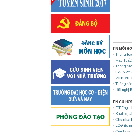
TIN MỚI H
Thông báo
Mậu Tuất
Thông báo
GALA VĂ
VIÊN VIỆT
Thông báo 
Hội nghị 
TIN CŨ HƠ
FIT Englis
Khai mạc 
Chủ nhật 
LCĐ Bộ môn
Giải bóng